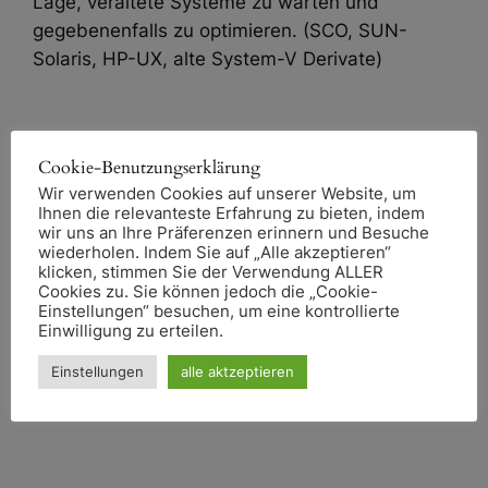
Lage, veraltete Systeme zu warten und
gegebenenfalls zu optimieren. (SCO, SUN-
Solaris, HP-UX, alte System-V Derivate)
Migrationskonzepte zur Ablösung von Legacy-
Cookie-Benutzungserklärung
Systemen
Wir verwenden Cookies auf unserer Website, um
Ihnen die relevanteste Erfahrung zu bieten, indem
Ich unterstütze Sie bei der Entwicklung einer
wir uns an Ihre Präferenzen erinnern und Besuche
Strategie zur Ablösung von Systemen, die in die
wiederholen. Indem Sie auf „Alle akzeptieren“
Jahre gekommen sind und gegebenenfalls vom
klicken, stimmen Sie der Verwendung ALLER
Cookies zu. Sie können jedoch die „Cookie-
Hersteller nicht mehr unterstützt werden. Die
Einstellungen“ besuchen, um eine kontrollierte
Aufrechterhaltung des Betriebs, der
Einwilligung zu erteilen.
Lieferfähigkeit und der Liquidität des
Einstellungen
alle aktzeptieren
Unternehmens liegt dabei immer im Fokus
meines Handelns.